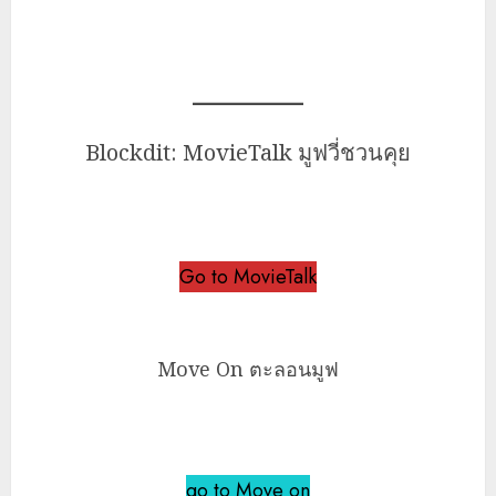
Blockdit: MovieTalk มูฟวี่ชวนคุย
Go to MovieTalk
Move On ตะลอนมูฟ
go to Move on