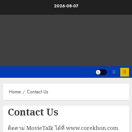
Skip
2026-08-07
to
content
COREKHON
PHOTO & CINEMATIC BLOG SITE BY MOVERINE
Home
Contact Us
Contact Us
ติดตาม MovieTalk ได้ที่ www.corekhon.com