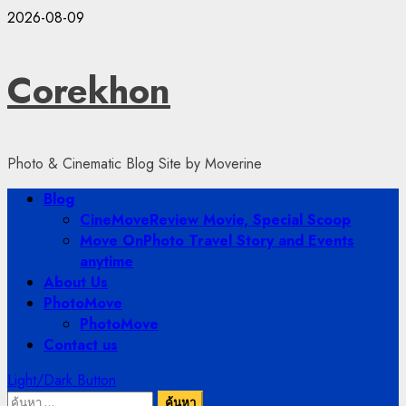
Skip
2026-08-09
to
content
Corekhon
Photo & Cinematic Blog Site by Moverine
Primary
Blog
Menu
CineMove
Review Movie, Special Scoop
Move On
Photo Travel Story and Events
anytime
About Us
PhotoMove
PhotoMove
Contact us
Light/Dark Button
ค้นหา