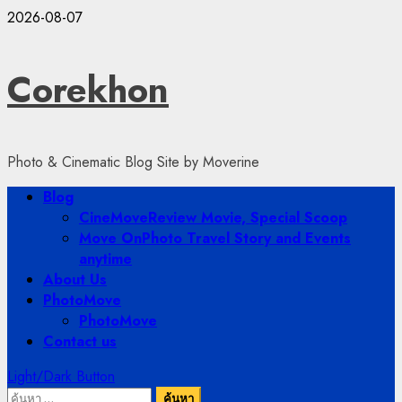
Skip
2026-08-07
to
content
Corekhon
Photo & Cinematic Blog Site by Moverine
Primary
Blog
Menu
CineMove
Review Movie, Special Scoop
Move On
Photo Travel Story and Events
anytime
About Us
PhotoMove
PhotoMove
Contact us
Light/Dark Button
ค้นหา