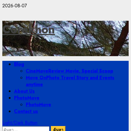
Skip
2026-08-07
to
content
Corekhon
Photo & Cinematic Blog Site by Moverine
Primary
Blog
Menu
CineMove
Review Movie, Special Scoop
Move On
Photo Travel Story and Events
anytime
About Us
PhotoMove
PhotoMove
Contact us
Light/Dark Button
ค้นหา