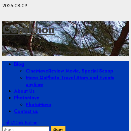
Skip
2026-08-09
to
content
Corekhon
Photo & Cinematic Blog Site by Moverine
Primary
Blog
Menu
CineMove
Review Movie, Special Scoop
Move On
Photo Travel Story and Events
anytime
About Us
PhotoMove
PhotoMove
Contact us
Light/Dark Button
ค้นหา